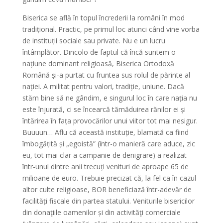
Biserica se află în topul încrederii la români în mod
tradițional. Practic, pe primul loc atunci când vine vorba
de instituții sociale sau private. Nu e un lucru
întâmplător. Dincolo de faptul că încă suntem o
națiune dominant religioasă, Biserica Ortodoxă
Română și-a purtat cu fruntea sus rolul de părinte al
nației. A militat pentru valori, tradiție, uniune. Dacă
stăm bine să ne gândim, e singurul loc în care nația nu
este înjurată, ci se încearcă tămăduirea rănilor ei și
întărirea în fața provocărilor unui viitor tot mai nesigur.
Buuuun… Aflu că această instituție, blamată ca fiind
îmbogățită și „egoistă” (într-o manieră care aduce, zic
eu, tot mai clar a campanie de denigrare) a realizat
într-unul dintre anii trecuți venituri de aproape 65 de
milioane de euro. Trebuie precizat că, la fel ca în cazul
altor culte religioase, BOR beneficiază într-adevăr de
facilități fiscale din partea statului. Veniturile bisericilor
din donaţiile oamenilor și din activităţi comerciale