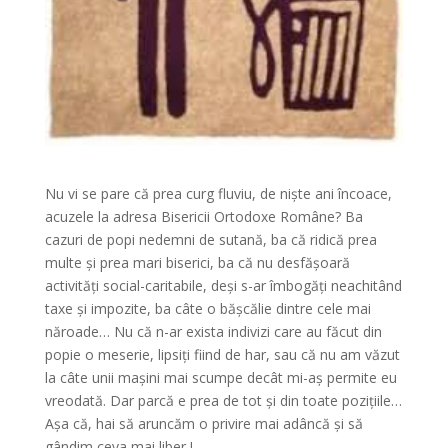
Nu vi se pare că prea curg fluviu, de niște ani încoace,
acuzele la adresa Bisericii Ortodoxe Române? Ba
cazuri de popi nedemni de sutană, ba că ridică prea
multe și prea mari biserici, ba că nu desfășoară
activități social-caritabile, deși s-ar îmbogăți neachitând
taxe și impozite, ba câte o bășcălie dintre cele mai
năroade… Nu că n-ar exista indivizi care au făcut din
popie o meserie, lipsiți fiind de har, sau că nu am văzut
la câte unii mașini mai scumpe decât mi-aș permite eu
vreodată. Dar parcă e prea de tot și din toate pozițiile…
Așa că, hai să aruncăm o privire mai adâncă și să
gândim ceva mai liber !