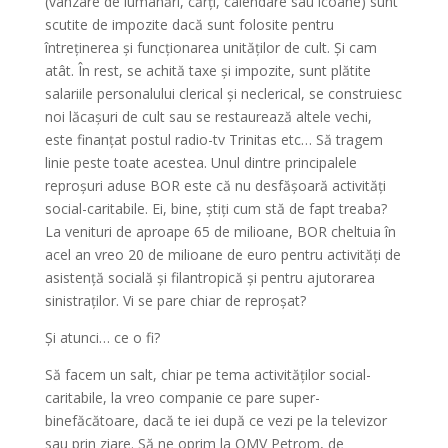
(vânzare de lumânări, cărți, calendare sau icoane) sunt
scutite de impozite dacă sunt folosite pentru
întreținerea și funcționarea unităților de cult. Și cam
atât. În rest, se achită taxe și impozite, sunt plătite
salariile personalului clerical și neclerical, se construiesc
noi lăcașuri de cult sau se restaurează altele vechi,
este finanțat postul radio-tv Trinitas etc… Să tragem
linie peste toate acestea. Unul dintre principalele
reproșuri aduse BOR este că nu desfășoară activități
social-caritabile. Ei, bine, știți cum stă de fapt treaba?
La venituri de aproape 65 de milioane, BOR cheltuia în
acel an vreo 20 de milioane de euro pentru activități de
asistență socială și filantropică și pentru ajutorarea
sinistraților. Vi se pare chiar de reproșat?
Și atunci… ce o fi?
Să facem un salt, chiar pe tema activităților social-
caritabile, la vreo companie ce pare super-
binefăcătoare, dacă te iei după ce vezi pe la televizor
sau prin ziare. Să ne oprim la OMV Petrom, de