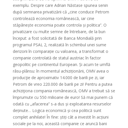
exemplu. Despre care Adrian Năstase spunea senin
după semnarea privatizării că „cine conduce Petrom
controlează economia românească, iar cine
stăpânește economia poate controla și politica”. O
privatizare cu multe semne de întrebare, de la bun
început: a fost solicitată de Banca Mondială prin
programul PSAL 2, realizată în schimbul unei sume
derizorii în comparație cu valoarea, a transformat o
companie controlată de statul austriac în factor
geopolitic pe continentul European. Și acum te umflă
râsu-plânsu: în momentul achiziționării, OMV avea o
producţie de aproximativ 14.000 de barili pe zi, iar
Petrom de vreo 220.000 de barili pe zi! Pentru a putea
achiziţiona compania românească, OMV a trebuit să se
împrumute cu 550 milioane de euro! Să mai punem că
odată cu „afacerea” s-a dus și exploatarea resurselor
deținute… Logica economică și cea politică sunt
complet anihilate! În fine: știți cât a investit în acțiuni
sociale pe la noi, această companie ce aruncă bani