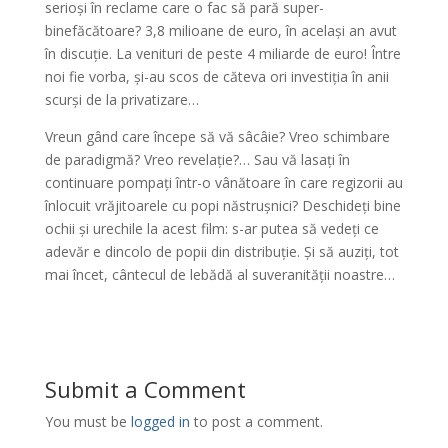
serioși în reclame care o fac să pară super-
binefăcătoare? 3,8 milioane de euro, în același an avut
în discuție. La venituri de peste 4 miliarde de euro! Între
noi fie vorba, și-au scos de căteva ori investiția în anii
scurși de la privatizare…
Vreun gând care începe să vă sâcâie? Vreo schimbare
de paradigmă? Vreo revelație?… Sau vă lasați în
continuare pompați într-o vânătoare în care regizorii au
înlocuit vrăjitoarele cu popi năstrușnici? Deschideți bine
ochii și urechile la acest film: s-ar putea să vedeți ce
adevăr e dincolo de popii din distribuție. Și să auziți, tot
mai încet, cântecul de lebădă al suveranității noastre…
Submit a Comment
You must be
logged in
to post a comment.