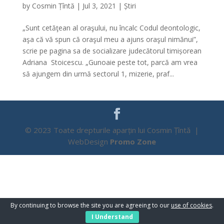
by
Cosmin Țîntă
|
Jul 3, 2021
|
Știri
„Sunt cetăţean al oraşului, nu încalc Codul deontologic,
aşa că vă spun că oraşul meu a ajuns oraşul nimănui”,
scrie pe pagina sa de socializare judecătorul timișorean
Adriana Stoicescu. „Gunoaie peste tot, parcă am vrea
să ajungem din urmă sectorul 1, mizerie, praf...
© 2023 Toate drepturile aparțin lui Cosmin Țîntă |
WebDesign
Promo Zone
By continuing to browse the site you are agreeing to our
use of cookies
.
I Understand