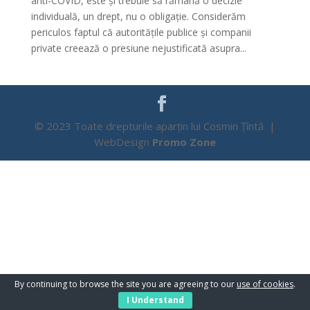
anti-COVID, este și trebuie să rămână o decizie
individuală, un drept, nu o obligație. Considerăm
periculos faptul că autoritățile publice și companii
private creează o presiune nejustificată asupra...
© 2023 Toate drepturile aparțin lui Cosmin Țîntă |
WebDesign
Promo Zone
By continuing to browse the site you are agreeing to our
use of cookies
.
I Understand