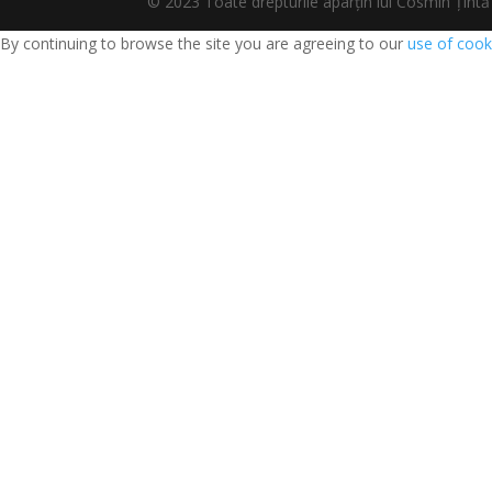
© 2023 Toate drepturile aparțin lui Cosmin Țî
By continuing to browse the site you are agreeing to our
use of cook