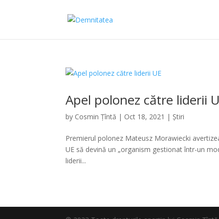
Apel polonez către liderii 
by
Cosmin Țîntă
|
Oct 18, 2021
|
Știri
Premierul polonez Mateusz Morawiecki avertizează,
UE să devină un „organism gestionat într-un mod ce
liderii...