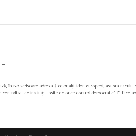
UE
 într-o scrisoare adresată celorlalţi lideri europeni, asupra riscului 
ntralizat de instituţii lipsite de orice control democratic”. El face ap