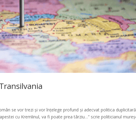
Transilvania
mân se vor trezi și vor înțelege profund și adecvat politica duplicitară
apestei cu Kremlinul, va fi poate prea târziu…” scrie politicianul mure