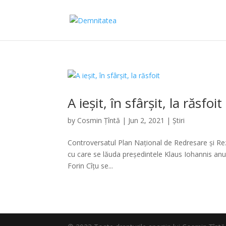
A ieșit, în sfârșit, la răsfoit
by
Cosmin Țîntă
|
Jun 2, 2021
|
Știri
Controversatul Plan Național de Redresare și Rezil
cu care se lăuda președintele Klaus Iohannis anul
Forin Cîțu se...