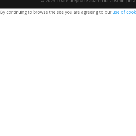
© 2023 Toate drepturile aparțin lui Cosmin Țî
By continuing to browse the site you are agreeing to our
use of cook