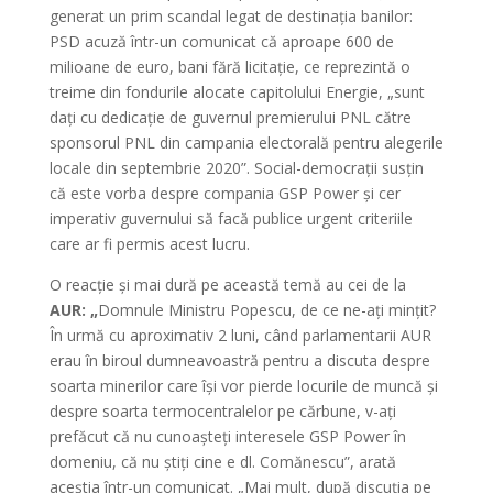
generat un prim scandal legat de destinația banilor:
PSD acuză într-un comunicat că aproape 600 de
milioane de euro, bani fără licitație, ce reprezintă o
treime din fondurile alocate capitolului Energie, „sunt
dați cu dedicație de guvernul premierului PNL către
sponsorul PNL din campania electorală pentru alegerile
locale din septembrie 2020”. Social-democrații susțin
că este vorba despre compania GSP Power și cer
imperativ guvernului să facă publice urgent criteriile
care ar fi permis acest lucru.
O reacție și mai dură pe această temă au cei de la
AUR: „
Domnule Ministru Popescu, de ce ne-ați mințit?
În urmă cu aproximativ 2 luni, când parlamentarii AUR
erau în biroul dumneavoastră pentru a discuta despre
soarta minerilor care își vor pierde locurile de muncă și
despre soarta termocentralelor pe cărbune, v-ați
prefăcut că nu cunoașteți interesele GSP Power în
domeniu, că nu știți cine e dl. Comănescu”, arată
aceștia într-un comunicat. „Mai mult, după discuția pe