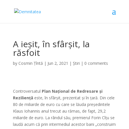
A ieșit, în sfârșit, la
răsfoit
by
Cosmin Țîntă
|
Jun 2, 2021
|
Știri
|
0 comments
Controversatul
Plan Național de Redresare și
Reziliență
este, în sfârșit, prezentat și în țară. Din cele
80 de miliarde de euro cu care se lăuda președintele
Klaus Iohannis anul trecut au rămas, de fapt, 29,2
miliarde de euro. La rândul său, premierul Forin Cîțu se
laudă acum că prin intermediul acestor bani „construim