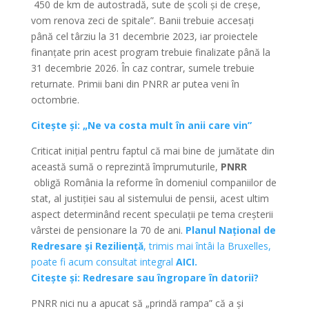
450 de km de autostradă, sute de școli și de creșe,
vom renova zeci de spitale”. Banii trebuie accesați
până cel târziu la 31 decembrie 2023, iar proiectele
finanțate prin acest program trebuie finalizate până la
31 decembrie 2026. În caz contrar, sumele trebuie
returnate. Primii bani din PNRR ar putea veni în
octombrie.
Citește și: „Ne va costa mult în anii care vin”
Criticat inițial pentru faptul că mai bine de jumătate din
această sumă o reprezintă împrumuturile,
PNRR
obligă România la reforme în domeniul companiilor de
stat, al justiției sau al sistemului de pensii, acest ultim
aspect determinând recent speculații pe tema creșterii
vârstei de pensionare la 70 de ani.
Planul Național de
Redresare și Reziliență
, trimis mai întâi la Bruxelles,
poate fi acum consultat integral
AICI.
Citește și: Redresare sau îngropare în datorii?
PNRR nici nu a apucat să „prindă rampa” că a și