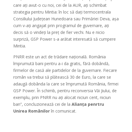
care ați avut-o cu noi, cei de la AUR, ați schimbat
strategia pentru Mintia: în loc să dați termocentrala
Consiliului Județean Hunedoara sau Primăriei Deva, așa
cum v-ați angajat prin programul de guvernare, ați
decis să o vindeți la preț de fier vechi. Nu e nicio
surpriză, GSP Power s-a arătat interesată să cumpere
Mintia.
PNRR este un act de trădare națională. România
împrumută bani pentru a-i da gratis, fără dobândă,
firmelor de casă ale partidelor de la guvernare. Fiecare
român va trebui să plătească 30 de Euro, la care se
adaugă dobânda la care se împrumută România, firmei
GSP Power. În schimb, pentru reconversia Văi Jiului, de
exemplu, prin PNRR nu ați alocat niciun cent, niciun
ban”, concluzionează cei de la
Alianța penrtru
Unirea Românilor
în comunicat.