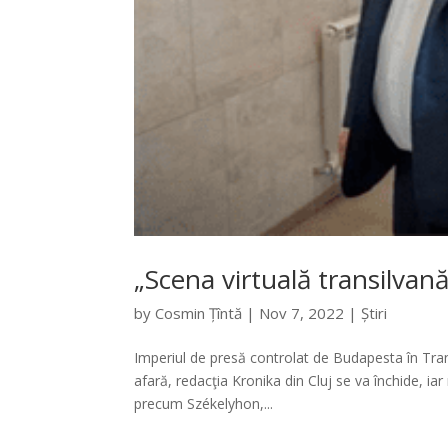
„Scena virtuală transilvană
by
Cosmin Țîntă
|
Nov 7, 2022
|
Știri
Imperiul de presă controlat de Budapesta în Transi
afară, redacţia Kronika din Cluj se va închide, ia
precum Székelyhon,...