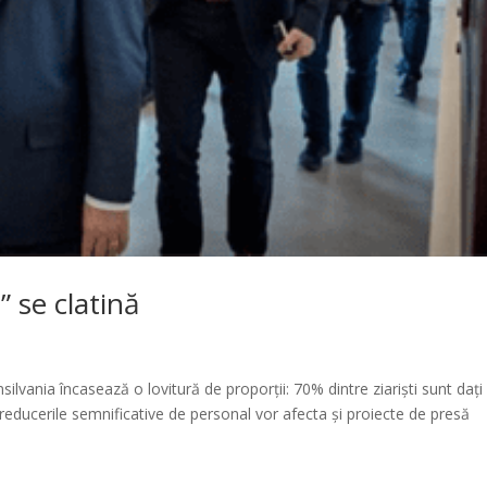
” se clatină
lvania încasează o lovitură de proporții: 70% dintre ziariști sunt dați
r reducerile semnificative de personal vor afecta și proiecte de presă