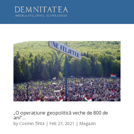
„O operațiune geopolitică veche de 800 de
ani”…
by
Cosmin Țîntă
|
Feb 27, 2021
|
Magazin