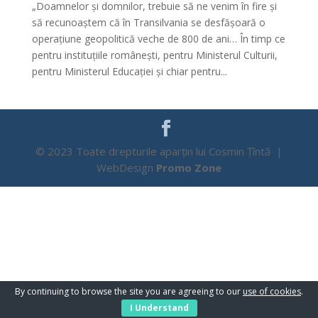
„Doamnelor și domnilor, trebuie să ne venim în fire și
să recunoaștem că în Transilvania se desfășoară o
operațiune geopolitică veche de 800 de ani… În timp ce
pentru instituțiile românești, pentru Ministerul Culturii,
pentru Ministerul Educației și chiar pentru...
© 2023 Toate drepturile aparțin lui Cosmin Țîntă |
WebDesign
Promo Zone
By continuing to browse the site you are agreeing to our
use of cookies
.
I Understand