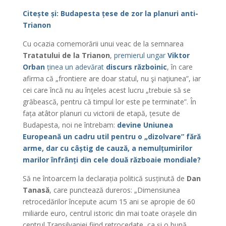
Citește și: Budapesta țese de zor la planuri anti-
Trianon
Cu ocazia comemorării unui veac de la semnarea
Tratatului de la Trianon
,
premierul ungar
Viktor
Orban
ținea un adevărat
discurs războinic
, în care
afirma că „frontiere are doar statul, nu şi naţiunea”, iar
cei care încă nu au înţeles acest lucru „trebuie să se
grăbească, pentru că timpul lor este pe terminate”. În
fața atâtor planuri cu victorii de etapă, țesute de
Budapesta, noi ne întrebam:
devine Uniunea
Europeană un cadru util pentru o „dizolvare” fără
arme, dar cu câștig de cauză, a nemulțumirilor
marilor înfrânți din cele două războaie mondiale?
Să ne întoarcem la declarația politică susținută de
Dan
Tanasă
, care punctează dureros: „Dimensiunea
retrocedărilor începute acum 15 ani se apropie de 60
miliarde euro, centrul istoric din mai toate orașele din
centrul Transilvaniei fiind retrocedate, ca și o bună