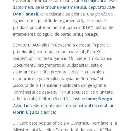
Constituția României, ar fi bun”,
tuna la mijlocul acestei
săptămâni, de la tribuna Parlamentului, deputatul AUR
Dan Tanasă
.
Iar declarația sa politică, una pe cât de
zguduitoare, pe atât de argumentată, ar trebui să
producă un cutremur în lanț, până în
CSAT
, alături de
interpelarea colegului de partid
Ionuț Neagu
.
Senatorul AUR ales în Covasna a adresat, în paralel,
premierului, o interpelare pe așa-zisul „Plan Kós
Károly”, aplicat de Ungaria în 16 județe din România.
Documentul programatic al Budapestei „este o
asumare explicită a prezenței sociale, culturale și
economice a guvernului maghiar în România” și
„discută de o Transilvanie dislocată din geografia
României și de așa-zisul ”Ținut secuiesc” ca o unitate
administrativ-teritorială certă”,
susține
Ionuț Neagu
.
Având în vedere toate acestea, senatorul i-a cerut lui
Florin Cîțu
să clarifice:
„1. Care este poziția oficială a Guvernului României și a
Ministerului Afacerilor Externe față de așa-zisul ”Plan