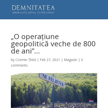
„O operațiune
geopolitică veche de 800
de ani”…
by
Cosmin Țîntă
|
Feb 27, 2021
|
Magazin
|
0
comments