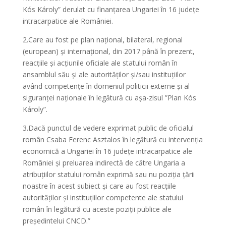
Kós Károly” derulat cu finanțarea Ungariei în 16 județe
intracarpatice ale României.
2.Care au fost pe plan național, bilateral, regional
(european) și internațional, din 2017 până în prezent,
reacțiile și acțiunile oficiale ale statului român în
ansamblul său și ale autorităților și/sau instituțiilor
având competențe în domeniul politicii externe și al
siguranței naționale în legătură cu așa-zisul ”Plan Kós
Károly”.
3.Dacă punctul de vedere exprimat public de oficialul
român Csaba Ferenc Asztalos în legătură cu intervenția
economică a Ungariei în 16 județe intracarpatice ale
României și preluarea indirectă de către Ungaria a
atribuțiilor statului român exprimă sau nu poziția țării
noastre în acest subiect și care au fost reacțiile
autorităților și instituțiilor competente ale statului
român în legătură cu aceste poziții publice ale
președintelui CNCD.”