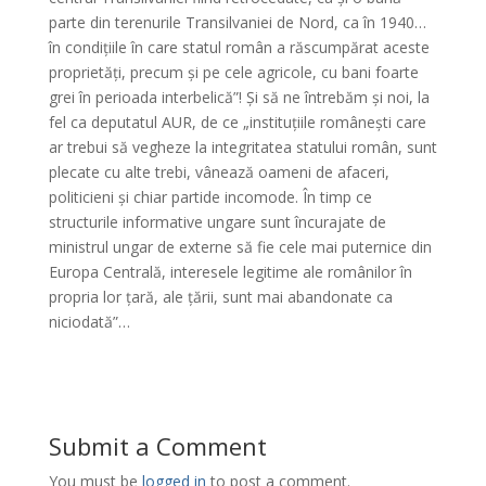
parte din terenurile Transilvaniei de Nord, ca în 1940…
în condițiile în care statul român a răscumpărat aceste
proprietăți, precum și pe cele agricole, cu bani foarte
grei în perioada interbelică”! Și să ne întrebăm și noi, la
fel ca deputatul AUR, de ce „instituțiile românești care
ar trebui să vegheze la integritatea statului român, sunt
plecate cu alte trebi, vânează oameni de afaceri,
politicieni și chiar partide incomode. În timp ce
structurile informative ungare sunt încurajate de
ministrul ungar de externe să fie cele mai puternice din
Europa Centrală, interesele legitime ale românilor în
propria lor țară, ale țării, sunt mai abandonate ca
niciodată”…
Submit a Comment
You must be
logged in
to post a comment.