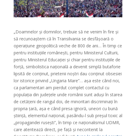
„Doamnelor și domnilor, trebuie să ne venim în fire și
să recunoaștem că în Transilvania se desfășoară o
operațiune geopolitică veche de 800 de ani… În timp ce
pentru instituțiile românești, pentru Ministerul Culturii,
pentru Ministerul Educației și chiar pentru instituțiile de
forță, simbolistica națională a devenit simplă butaforie
lipsită de conținut, prietenii noștri dau conținut obsesiei
lor istorice privind „Ungaria Mare”… așa este când noi,
ca parlamentari am pierdut complet contactul cu
populația din județele unde românii sunt aduși în starea
de cetățeni de rangul doi, de minoritari discriminați în
propria țară, așa e când presa ignoră, uneori cu bună
știință, elementul național, pasându-l sub preșul toxic al
„propagandei rusești”, în timp ce naționalismul UDMR,
care atentează direct, pe față și necontenit la