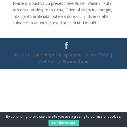
foarte productivă cu președintele Rusiei, Vladimir Putin.
Am discutat despre Ucraina, Orientul Mijlociu, energie,
inteligență artificială, puterea dolarului și diverse alte
subiecte” a anunțat președintele SUA, Donald...
© 2023 Toate drepturile aparțin lui Cosmin Țîntă |
WebDesign
Promo Zone
By continuing to browse the site you are agreeing to our
use of cookies
.
I Understand