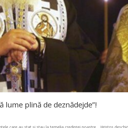
stă lume plină de deznădejde”!
tele care au stat și stau la temelia credinței noastre… Hristos deschi