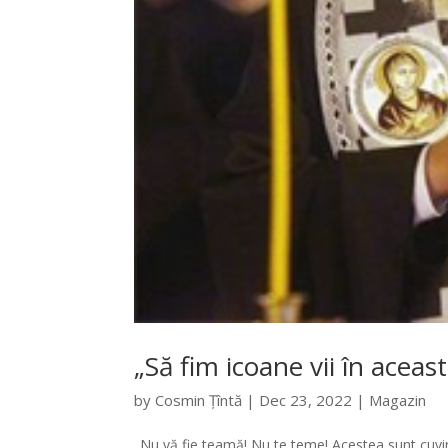
„Să fim icoane vii în acea
by
Cosmin Țîntă
|
Dec 23, 2022
|
Magazin
„Nu vă fie teamă! Nu te teme! Acestea sunt cuvin