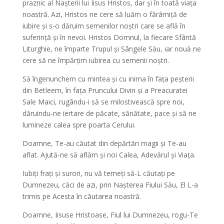
praznic al Nașterii lui Iisus Hristos, dar și în toată viața
noastră. Azi, Hristos ne cere să luăm o fărâmiță de
iubire și s-o dăruim semenilor noștri care se află în
suferință și în nevoi. Hristos Domnul, la fiecare Sfântă
Liturghie, ne împarte Trupul și Sângele Său, iar nouă ne
cere să ne împărțim iubirea cu semenii noștri.
Să îngenunchem cu mintea și cu inima în fața peșterii
din Betleem, în fața Pruncului Divin și a Preacuratei
Sale Maici, rugându-i să se milostivească spre noi,
dăruindu-ne iertare de păcate, sănătate, pace și să ne
lumineze calea spre poarta Cerului.
Doamne, Te-au căutat din depărtări magii și Te-au
aflat. Ajută-ne să aflăm și noi Calea, Adevărul și Viața.
Iubiți frați și surori, nu vă temeți să-L căutați pe
Dumnezeu, căci de azi, prin Nașterea Fiului Său, El L-a
trimis pe Acesta în căutarea noastră.
Doamne, Iisuse Hristoase, Fiul lui Dumnezeu, rogu-Te