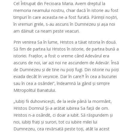
Cel Întrupat din Fecioara Maria. Avem dreptul la
memoria neamului nostru, chiar dacă în istorie au fost
timpuri în care aceasta ne-a fost furată. Părinții noștri,
în vremuri grele, s-au ascuns în Dumnezeu și așa noi
am dăinuit ca neam peste veacuri.
Prin venirea Sa în lume, Hristos a tăiat istoria în două.
Să fim de partea lui Hristos în istorie, de partea bună a
istoriei. Fraților, a fost o vreme când Adevărul era
ascuns de noi, iar azi noi ne ascundem de Adevăr. Însă
de Dumnezeu și de tine nu poți fugi. Din istorie nu poți
evada decât în veșnicie. Dar în care?! În cea a bucuriei
sau în cea a osândei”, îndeamnă la gând și simțire
Mitropolitul Banatului.
„Iubiți fii duhovnicești, de la iesle până la mormânt,
Hristos Domnul Și-a arătat iubirea Sa față de om.
Hristos n-a osândit, ci doar a iubit. Să răspundem și
noi, iubiți frați și surori, tot cu iubire milei lui
Dumnezeu, cea revărsată peste toți, atât la acest