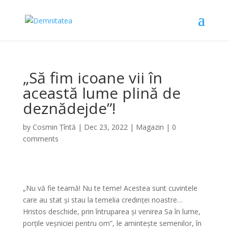
„Să fim icoane vii în
această lume plină de
deznădejde”!
by
Cosmin Țîntă
|
Dec 23, 2022
|
Magazin
|
0
comments
„Nu vă fie teamă! Nu te teme! Acestea sunt cuvintele
care au stat și stau la temelia credinței noastre…
Hristos deschide, prin întruparea și venirea Sa în lume,
porțile veșniciei pentru om”, le amintește semenilor, în