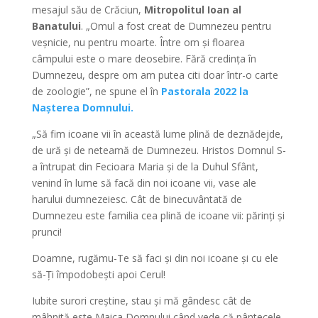
mesajul său de Crăciun,
Mitropolitul Ioan al
Banatului
. „Omul a fost creat de Dumnezeu pentru
veșnicie, nu pentru moarte. Între om și floarea
câmpului este o mare deosebire. Fără credința în
Dumnezeu, despre om am putea citi doar într-o carte
de zoologie”, ne spune el în
Pastorala 2022 la
Nașterea Domnului.
„Să fim icoane vii în această lume plină de deznădejde,
de ură și de neteamă de Dumnezeu. Hristos Domnul S-
a întrupat din Fecioara Maria și de la Duhul Sfânt,
venind în lume să facă din noi icoane vii, vase ale
harului dumnezeiesc. Cât de binecuvântată de
Dumnezeu este familia cea plină de icoane vii: părinți și
prunci!
Doamne, rugămu-Te să faci și din noi icoane și cu ele
să-Ți împodobești apoi Cerul!
Iubite surori creștine, stau și mă gândesc cât de
mâhnită este Maica Domnului când vede că pântecele