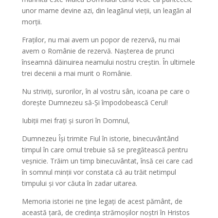
unor mame devine azi, din leagănul vieții, un leagăn al
morții.
Fraților, nu mai avem un popor de rezervă, nu mai
avem o Românie de rezervă. Nașterea de prunci
înseamnă dăinuirea neamului nostru creștin. În ultimele
trei decenii a mai murit o Românie.
Nu striviți, surorilor, în al vostru sân, icoana pe care o
dorește Dumnezeu să-Și împodobească Cerul!
Iubiții mei frați și surori în Domnul,
Dumnezeu Își trimite Fiul în istorie, binecuvântând
timpul în care omul trebuie să se pregătească pentru
veșnicie. Trăim un timp binecuvântat, însă cei care cad
în somnul minții vor constata că au trăit netimpul
timpului și vor căuta în zadar uitarea.
Memoria istoriei ne ține legați de acest pământ, de
această țară, de credința strămoșilor noștri în Hristos