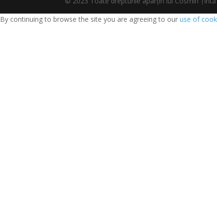
© 2023 Toate drepturile aparțin lui Cosmin Țî
By continuing to browse the site you are agreeing to our
use of cook