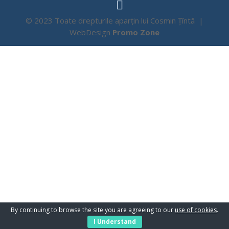
© 2023 Toate drepturile aparțin lui Cosmin Țîntă |
WebDesign
Promo Zone
By continuing to browse the site you are agreeing to our
use of cookies
.
I Understand