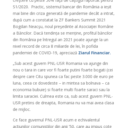
creştere cu peste 50% faţă de câştigul raportat pentru
S1/2020. Practic, sistemul bancar din România a ieșit
mai bine din criza generată de pandemie decât a intrat,
după cum a constatat la ZF Bankers Summit 2021
Bogdan Neacşu, noul preşedinte al Asociaţiei Române
a Băncilor. Dacă tendința se menține, profitul băncilor
din România pe întregul an 2021 poate ajunge la un
nivel record de circa 8 miliarde de lei, în pofida
pandemiei de COVID-19, apreciază
Ziarul Financiar.
„Sub acest guvern PNL-USR Romania va ajunge din
nou o tara in care vor fi foarte putini foarte bogati (cei
despre care Citu spunea ca fac peste 3.000 de euro pe
luna, ceea ce dovedeste – in mintea sa bolnava – ca
economia bubuie) si foarte multi foarte saraci sau la
limita saraciei. Culmea este ca, sub acest guvern PNL-
USR pretins de dreapta, Romania nu va mai avea clasa
de mijloc.
Ce face guvernul PNL-USR acum e echivalentul
actiunilor comunistilor din anii ’50, care au impus cote