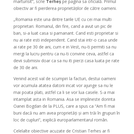
marturisit”, scrie
Terheș
pe pagina sa oficială. Primul
obiectiv ar fi pierderea proprietăților de către oameni.
„Romania este una dintre tarile UE cu cei mai multi
proprietari. Romanul, din fire, cand a avut un pic de
ban, si-a luat casa si pamanant. Cand esti proprietar si
nu ai rate esti independent. Cand stai intr-o casa unde
ai rate pe 30 de ani, cum e in Vest, nu-ti permiti sa nu
mergi la lucru pentru ca nu-ti convine ceva, astfel ca
devii submisiv doar ca sa nu iti pierzi casa luata pe rate
de 30 de ani.
Venind acest val de scumpiri la facturi, destui oameni
vor acumula atatea datorii incat vor ajunge sa nu le
mai poata plati, astfel ca li se vor lua casele. S-a mai
intamplat asta in Romania. Asa se implineste dorinta
Oanei Bogdan de la PLUS, care a spus ca “Am fi mai
buni dacă nu am avea proprietăți și am trăi în grupuri în
loc de cupluri”, explică europarlamentarul român.
Celelalte obiective acuzate de Cristian Terhes ar fi