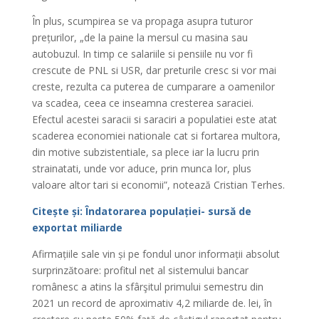
În plus, scumpirea se va propaga asupra tuturor
prețurilor, „de la paine la mersul cu masina sau
autobuzul. In timp ce salariile si pensiile nu vor fi
crescute de PNL si USR, dar preturile cresc si vor mai
creste, rezulta ca puterea de cumparare a oamenilor
va scadea, ceea ce inseamna cresterea saraciei.
Efectul acestei saracii si saraciri a populatiei este atat
scaderea economiei nationale cat si fortarea multora,
din motive subzistentiale, sa plece iar la lucru prin
strainatati, unde vor aduce, prin munca lor, plus
valoare altor tari si economii”, notează Cristian Terhes.
Citește și: Îndatorarea populației- sursă de
exportat miliarde
Afirmațiile sale vin și pe fondul unor informații absolut
surprinzătoare: profitul net al sistemului bancar
românesc a atins la sfârşitul primului semestru din
2021 un record de aproximativ 4,2 miliarde de. lei, în