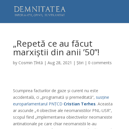
„Repetă ce au făcut
marxiștii din anii ’50”!
by
Cosmin Țîntă
|
Aug 28, 2021
|
Știri
|
0 comments
Scumpirea facturilor de gaze și curent nu este
accidentală, ci „programată și premeditată”,
susține
europarlamentarul PNȚCD
Cristian Terhes
.
Aceasta
ar ascunde „4 obiective ale neomarxistilor PNL-USR”,
scopul fiind „implementarea obiectivelor neomarxiste
antinationale pe care chiar neomarxistii le-au