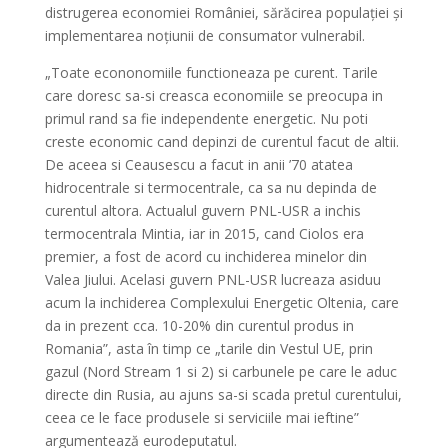
distrugerea economiei României, sărăcirea populației și
implementarea noțiunii de consumator vulnerabil.
„Toate econonomiile functioneaza pe curent. Tarile
care doresc sa-si creasca economiile se preocupa in
primul rand sa fie independente energetic. Nu poti
creste economic cand depinzi de curentul facut de altii.
De aceea si Ceausescu a facut in anii ’70 atatea
hidrocentrale si termocentrale, ca sa nu depinda de
curentul altora. Actualul guvern PNL-USR a inchis
termocentrala Mintia, iar in 2015, cand Ciolos era
premier, a fost de acord cu inchiderea minelor din
Valea Jiului. Acelasi guvern PNL-USR lucreaza asiduu
acum la inchiderea Complexului Energetic Oltenia, care
da in prezent cca. 10-20% din curentul produs in
Romania”, asta în timp ce „tarile din Vestul UE, prin
gazul (Nord Stream 1 si 2) si carbunele pe care le aduc
directe din Rusia, au ajuns sa-si scada pretul curentului,
ceea ce le face produsele si serviciile mai ieftine”
argumentează eurodeputatul.