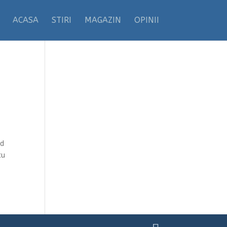
ACASA
STIRI
MAGAZIN
OPINII
ad
cu