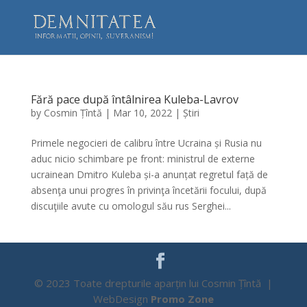
Fără pace după întâlnirea Kuleba-Lavrov
by
Cosmin Țîntă
|
Mar 10, 2022
|
Știri
Primele negocieri de calibru între Ucraina și Rusia nu
aduc nicio schimbare pe front: ministrul de externe
ucrainean Dmitro Kuleba și-a anunțat regretul față de
absenţa unui progres în privinţa încetării focului, după
discuţiile avute cu omologul său rus Serghei...
© 2023 Toate drepturile aparțin lui Cosmin Țîntă |
WebDesign
Promo Zone