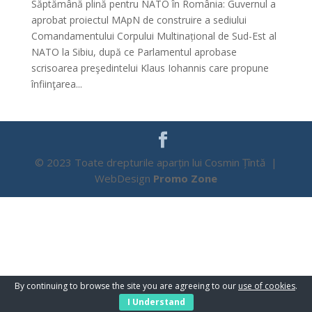
Săptămână plină pentru NATO în România: Guvernul a
aprobat proiectul MApN de construire a sediului
Comandamentului Corpului Multinațional de Sud-Est al
NATO la Sibiu, după ce Parlamentul aprobase
scrisoarea preşedintelui Klaus Iohannis care propune
înfiinţarea...
© 2023 Toate drepturile aparțin lui Cosmin Țîntă |
WebDesign
Promo Zone
By continuing to browse the site you are agreeing to our
use of cookies
.
I Understand