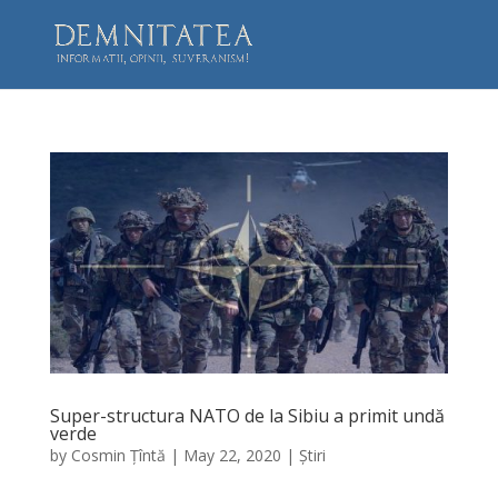
Super-structura NATO de la Sibiu a primit undă
verde
by
Cosmin Țîntă
|
May 22, 2020
|
Știri