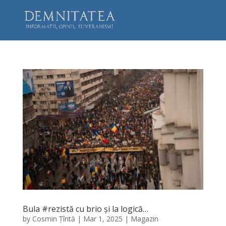
Bula #rezistă cu brio și la logică…
by
Cosmin Țîntă
|
Mar 1, 2025
|
Magazin