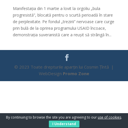
Manifestația din 1 martie a lovit la orgoliu „bula
progresistă”, blocată pentru o scurtă perioadă în stare
de perplexitate. Pe fondul „trezirii” nervoase care curge
prin bulă de la oprirea programului USAID încoace,
demonstrația suveranistă care a reușit să strângă în...
© 2023 Toate drepturile aparțin lui Cosmin Țîntă |
WebDesign
Promo Zone
By continuing to browse the site you are agreeing to our
use of cookies
.
I Understand