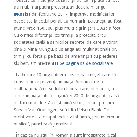
azi mult mai puțini protestatari decît la mitingul
#Rezist
din februarie 2017, împotriva modificărilor
pesediste la codul penal. Că numai în București au fost
atunci vreo 150.000, plus mulți alții în țară… Așa a fost.
Cu o mică diferență: cei trimiși la proteste erau
societatea civilă a serviciilor secrete, de care a vorbit
pînă și Alina Mungiu, plus angajații multinaționalelor,
trimiși cu forța și pe bază de amenințări cu pierderea
slujbei”, amintește
BTI
pe pagina sa de socializare.
„La fiecare 10 angajați era desemnat un șef care să
consemneze prezența în piață. Am auzit de o
multinațională cu sediul în Pipera care, numai ea, a
trimis în piață într-o singură zi 2000 de angajați, ca să
ne facem o idee. Au ieșit pînă și boșii mari, precum
Steven Van Groningen, șeful Raiffeisen Bank. De
mobilizare s-a ocupat inclusiv Iohannis, prin îndemnuri
publice”, punctează jurnalistul.
„În caz că nu știți, în România sunt înregistrate legal