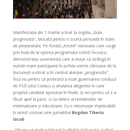
Manifestația din 1 martie a lovit la orgoliu „bula
progresistă”, blocată pentru o scurtă perioadă în stare
de perplexitate. Pe fondul „trezirii” nervoase care curge
prin bulă de la oprirea programului USAID încoace,
demonstrația suveranistă care a reușit să strângă în
număr mare participanți în pofida vremii câinoase de la
București a intrat și în centrul atenției „progresiste”.
Însă nu pentru că protestul a vizat guvernarea condusă
de PSD-istul Ciolacu și anularea alegerilor în care
propriul candidat ajunsese în finală. Și nici pentru că s-a
făcut apel la pace, ci ca obiect al tentativelor de
minimalizare și ridiculizare. Cu o observație implacabilă
în acest context vine jurnalistul
Bogdan Tiberiu
Iacob
.
„Observ că mulți jubilează la gîndul că în piață au fost