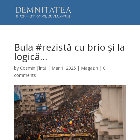
Bula #rezistă cu brio și la
logică…
by
Cosmin Țîntă
|
Mar 1, 2025
|
Magazin
|
0
comments