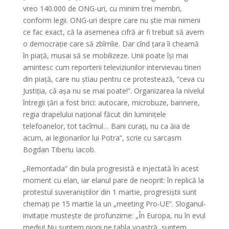
vreo 140.000 de ONG-uri, cu minim trei membri,
conform legii. ONG-uri despre care nu știe mai nimeni
ce fac exact, că la asemenea cifră ar fi trebuit să avem
o democrație care să zbîrnîie. Dar cînd țara îi cheamă
în piață, musai să se mobilizeze. Unii poate își mai
amintesc cum reporterii televiziunilor intervievau tineri
din piață, care nu știau pentru ce protestează, ”ceva cu
Justiția, că așa nu se mai poate!”. Organizarea la nivelul
întregii țări a fost brici: autocare, microbuze, bannere,
regia drapelului național făcut din luminițele
telefoanelor, tot tacîmul… Bani curați, nu ca ăia de
acum, ai legionarilor lui Potra”, scrie cu sarcasm
Bogdan Tiberiu Iacob.
„Remontada” din bula progresistă e injectată în acest
moment cu elan, iar elanul pare de neoprit: în replică la
protestul suveraniștilor din 1 martie, progresiștii sunt
chemați pe 15 martie la un „meeting Pro-UE”. Sloganul-
invitație mustește de profunzime: „În Europa, nu în evul
mediu! Nu suntem pioni pe tabla voastră, suntem