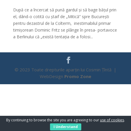
După ce a încercat să pună gardul și să bage bățul prin
el, dând-o cotită cu ștaif de „Mitică” spre București
pentru dezastrul de la Colterm, inestimabilul primar
timișorean Dominic Fritz se plânge în presa- portavoce
a Berlinului că „există tentația de a folosi...
© 2023 Toate drepturile aparțin lui Cosmin Țîntă |
WebDesign
Promo Zone
By continuing to browse the site you are agreeing to our
use of cookies
.
I Understand