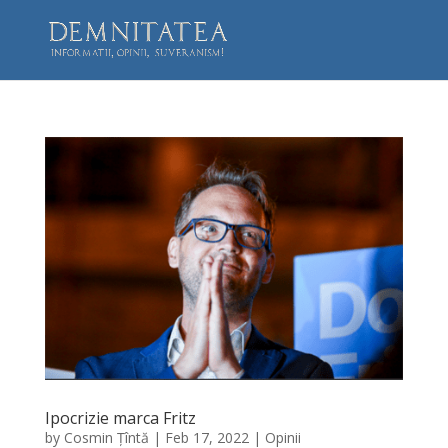
Ipocrizie marca Fritz
by
Cosmin Țîntă
|
Feb 17, 2022
|
Opinii