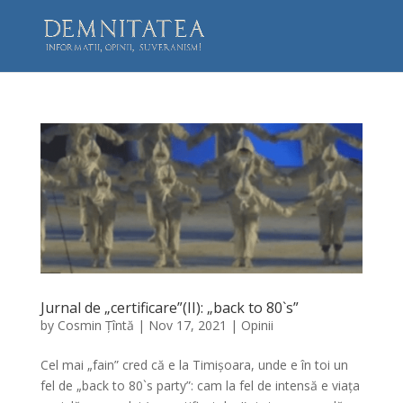
Jurnal de „certificare”(II): „back to 80`s”
by
Cosmin Țîntă
|
Nov 17, 2021
|
Opinii
Cel mai „fain” cred că e la Timișoara, unde e în toi un
fel de „back to 80`s party”: cam la fel de intensă e viața