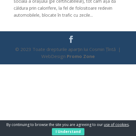
socială a orașului (pe certificatelea!), tot cam așa dă
căldura prin calorifere, la fel de folositoare redevin
automobilele, blocate în trafic cu zecile...
© 2023 Toate drepturile aparțin lui Cosmin Țîntă |
WebDesign
Promo Zone
By continuing to browse the site you are agreeing to our
use of cookies
.
I Understand