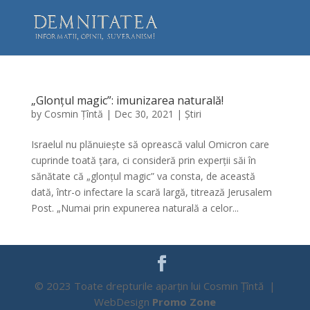
„Glonțul magic”: imunizarea naturală!
by
Cosmin Țîntă
|
Dec 30, 2021
|
Știri
Israelul nu plănuiește să oprească valul Omicron care
cuprinde toată țara, ci consideră prin experții săi în
sănătate că „glonțul magic” va consta, de această
dată, într-o infectare la scară largă, titrează Jerusalem
Post. „Numai prin expunerea naturală a celor...
© 2023 Toate drepturile aparțin lui Cosmin Țîntă |
WebDesign
Promo Zone