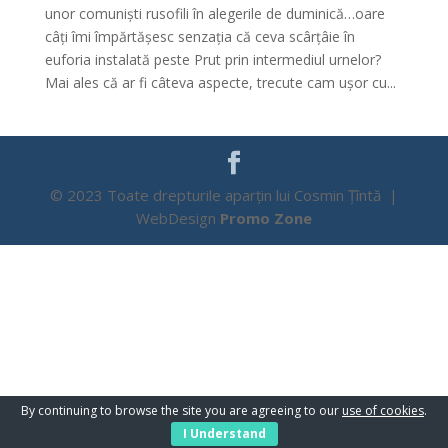
unor comuniști rusofili în alegerile de duminică…oare
câți îmi împărtășesc senzația că ceva scârțâie în
euforia instalată peste Prut prin intermediul urnelor?
Mai ales că ar fi câteva aspecte, trecute cam ușor cu...
© 2023 Toate drepturile aparțin lui Cosmin Țîntă |
WebDesign
Promo Zone
By continuing to browse the site you are agreeing to our
use of cookies
.
I Understand