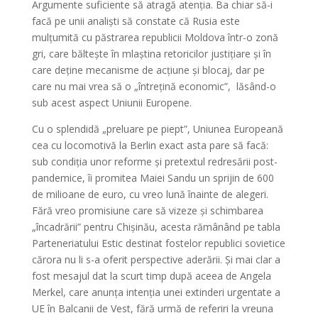
Argumente suficiente să atragă atenția. Ba chiar să-i
facă pe unii analiști să constate că Rusia este
mulțumită cu păstrarea republicii Moldova într-o zonă
gri, care băltește în mlaștina retoricilor justițiare și în
care deține mecanisme de acțiune și blocaj, dar pe
care nu mai vrea să o „întrețină economic”, lăsând-o
sub acest aspect Uniunii Europene.
Cu o splendidă „preluare pe piept”, Uniunea Europeană
cea cu locomotivă la Berlin exact asta pare să facă:
sub condiția unor reforme și pretextul redresării post-
pandemice, îi promitea Maiei Sandu un sprijin de 600
de milioane de euro, cu vreo lună înainte de alegeri.
Fără vreo promisiune care să vizeze și schimbarea
„încadrării” pentru Chișinău, acesta rămânând pe tabla
Parteneriatului Estic destinat fostelor republici sovietice
cărora nu li s-a oferit perspective aderării. Și mai clar a
fost mesajul dat la scurt timp după aceea de Angela
Merkel, care anunța intenția unei extinderi urgentate a
UE în Balcanii de Vest, fără urmă de referiri la vreuna