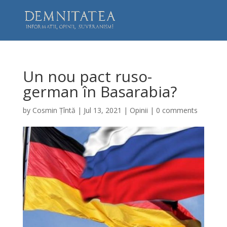
Un nou pact ruso-
german în Basarabia?
by
Cosmin Țîntă
|
Jul 13, 2021
|
Opinii
|
0 comments