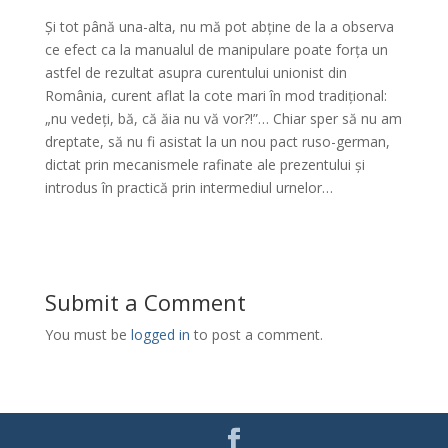
Și tot până una-alta, nu mă pot abține de la a observa
ce efect ca la manualul de manipulare poate forța un
astfel de rezultat asupra curentului unionist din
România, curent aflat la cote mari în mod tradițional:
„nu vedeți, bă, că ăia nu vă vor?!”… Chiar sper să nu am
dreptate, să nu fi asistat la un nou pact ruso-german,
dictat prin mecanismele rafinate ale prezentului și
introdus în practică prin intermediul urnelor…
Submit a Comment
You must be
logged in
to post a comment.