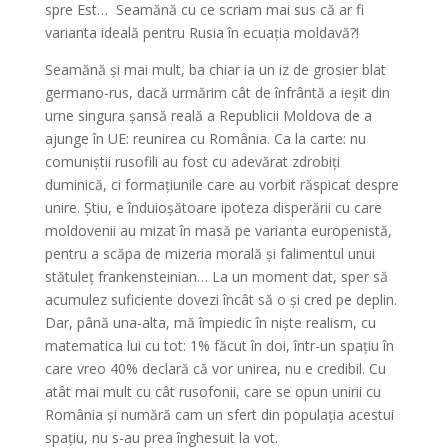
spre Est… Seamănă cu ce scriam mai sus că ar fi
varianta ideală pentru Rusia în ecuația moldavă?!
Seamănă și mai mult, ba chiar ia un iz de grosier blat
germano-rus, dacă urmărim cât de înfrântă a ieșit din
urne singura șansă reală a Republicii Moldova de a
ajunge în UE: reunirea cu România. Ca la carte: nu
comuniștii rusofili au fost cu adevărat zdrobiți
duminică, ci formațiunile care au vorbit răspicat despre
unire. Știu, e înduioșătoare ipoteza disperării cu care
moldovenii au mizat în masă pe varianta europenistă,
pentru a scăpa de mizeria morală și falimentul unui
stătuleț frankensteinian… La un moment dat, sper să
acumulez suficiente dovezi încât să o și cred pe deplin.
Dar, până una-alta, mă împiedic în niște realism, cu
matematica lui cu tot: 1% făcut în doi, într-un spațiu în
care vreo 40% declară că vor unirea, nu e credibil. Cu
atât mai mult cu cât rusofonii, care se opun unirii cu
România și numără cam un sfert din populația acestui
spațiu, nu s-au prea înghesuit la vot.