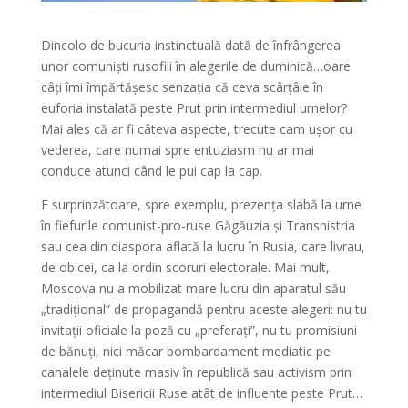
Dincolo de bucuria instinctuală dată de înfrângerea
unor comuniști rusofili în alegerile de duminică…oare
câți îmi împărtășesc senzația că ceva scârțâie în
euforia instalată peste Prut prin intermediul urnelor?
Mai ales că ar fi câteva aspecte, trecute cam ușor cu
vederea, care numai spre entuziasm nu ar mai
conduce atunci când le pui cap la cap.
E surprinzătoare, spre exemplu, prezența slabă la urne
în fiefurile comunist-pro-ruse Găgăuzia și Transnistria
sau cea din diaspora aflată la lucru în Rusia, care livrau,
de obicei, ca la ordin scoruri electorale. Mai mult,
Moscova nu a mobilizat mare lucru din aparatul său
„tradițional” de propagandă pentru aceste alegeri: nu tu
invitații oficiale la poză cu „preferați”, nu tu promisiuni
de bănuți, nici măcar bombardament mediatic pe
canalele deținute masiv în republică sau activism prin
intermediul Bisericii Ruse atât de influente peste Prut…