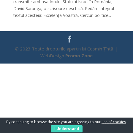
transmite ambasadorului Statului Israel în România,
David Saranga, o scrisoare deschisă. Redăm integral
textul acesteia: Excelența Voastră, Cercuri politice...
© 2023 Toate drepturile aparțin lui Cosmin Țîntă |
WebDesign
Promo Zone
By continuing to browse the site you are agreeing to our
use of cookies
.
I Understand