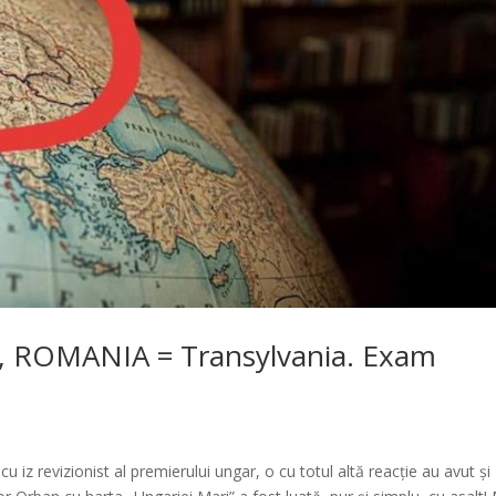
, ROMANIA = Transylvania. Exam
u iz revizionist al premierului ungar, o cu totul altă reacție au avut și