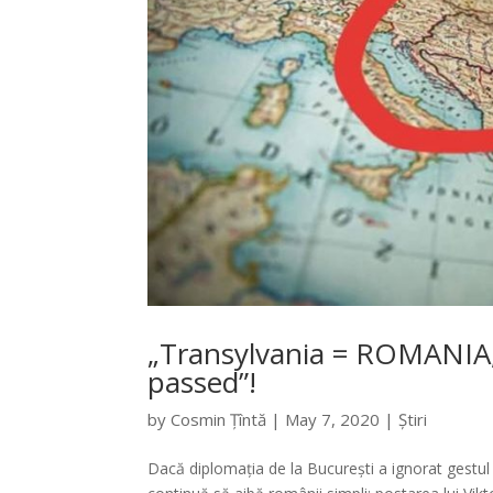
„Transylvania = ROMANIA
passed”!
by
Cosmin Țîntă
|
May 7, 2020
|
Știri
Dacă diplomația de la București a ignorat gestul c