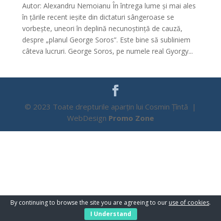
Autor: Alexandru Nemoianu În întrega lume și mai ales
în țările recent ieșite din dictaturi sângeroase se
vorbește, uneori în deplină necunoștință de cauză,
despre „planul George Soros”. Este bine să subliniem
câteva lucruri. George Soros, pe numele real Gyorgy...
© 2023 Toate drepturile aparțin lui Cosmin Țîntă |
WebDesign
Promo Zone
By continuing to browse the site you are agreeing to our
use of cookies
.
I Understand