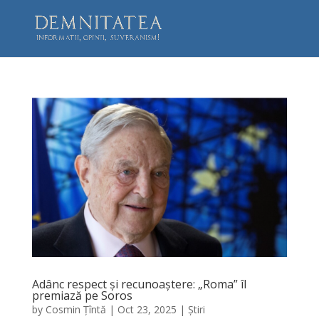
Adânc respect și recunoaștere: „Roma” îl
premiază pe Soros
by
Cosmin Țîntă
|
Oct 23, 2025
|
Știri