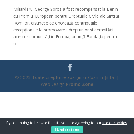
Miliardarul George Soros a fost recompensat la Berlin
cu Premiul European pentru Drepturile Civile ale Sinti și
Romilor, distincție ce onorează contribuțiile
excepționale la promovarea drepturilor și demnității
acestor comunități în Europa, anunță Fundația pentru
o...
© 2023 Toate drepturile aparțin lui Cosmin Țîntă |
WebDesign
Promo Zone
By continuing to browse the site you are agreeing to our
use of cookies
.
I Understand