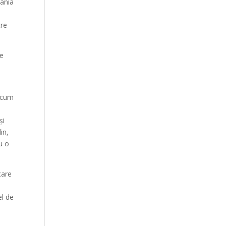
mania
tre
de
recum
și
in,
u o
care
el de