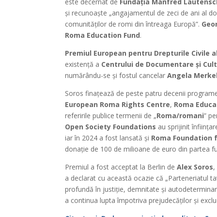
este decernat de
Fundația Manfred Lautensc
și recunoaște „angajamentul de zeci de ani al do
comunităților de romi din întreaga Europă”.
Geo
Roma Education Fund
.
Premiul European pentru Drepturile Civile al
existență a
Centrului de Documentare și Cultu
numărându-se și fostul cancelar
Angela Merke
Soros finațează de peste patru decenii programe 
European Roma Rights Centre
,
Roma Educa
referirile publice termenii de „
Roma/romani
” pe
Open Society Foundations
au sprijinit înființa
iar în 2024 a fost lansată și
Roma Foundation f
donație de 100 de milioane de euro din partea fun
Premiul a fost acceptat la Berlin de
Alex Soros
,
a declarat cu această ocazie că „Parteneriatul t
profundă în justiție, demnitate și autodetermina
a continua lupta împotriva prejudecăților și exclud