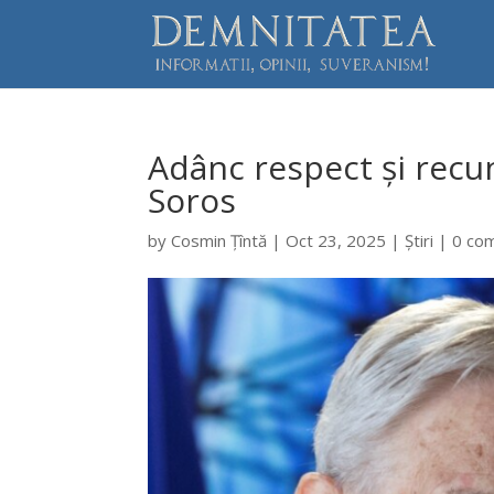
Adânc respect și recu
Soros
by
Cosmin Țîntă
|
Oct 23, 2025
|
Știri
|
0 co