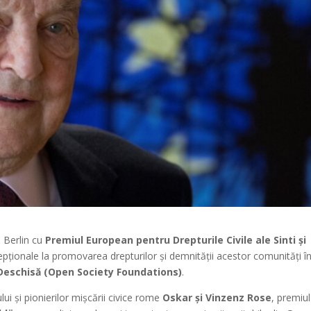
 Berlin cu
Premiul European pentru Drepturile Civile ale Sinti și
cepționale la promovarea drepturilor și demnității acestor comunități î
Deschisă (Open Society Foundations)
.
lui și pionierilor mișcării civice rome
Oskar și Vinzenz Rose
, premiul