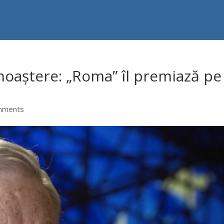
noaștere: „Roma” îl premiază pe
mments