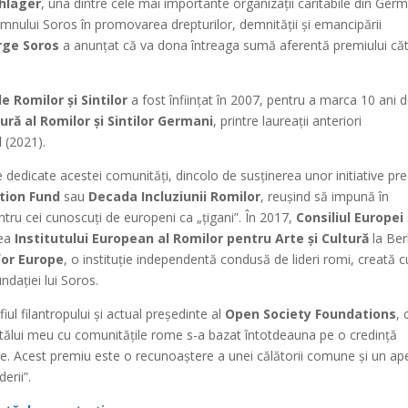
hläger
, una dintre cele mai importante organizații caritabile din Ger
mnului Soros în promovarea drepturilor, demnității și emancipării
rge Soros
a anunțat că va dona întreaga sumă aferentă premiului că
e Romilor și Sintilor
a fost înființat în 2007, pentru a marca 10 ani 
ră al Romilor și Sintilor Germani
, printre laureații anteriori
l
(2021).
dedicate acestei comunități, dincolo de susținerea unor initiative p
tion Fund
sau
Decada Incluziunii Romilor
, reușind să impună în
ntru cei cunoscuți de europeni ca „țigani”. În 2017,
Consiliul Europei
rea
Institutului European al Romilor pentru Arte și Cultură
la Berl
or Europe
, o instituție independentă condusă de lideri romi, creată c
dației lui Soros.
 fiul filantropului și actual președinte al
Open Society Foundations
, 
atălui meu cu comunitățile rome s-a bazat întotdeauna pe o credință
re. Acest premiu este o recunoaștere a unei călătorii comune și un ap
erii”.