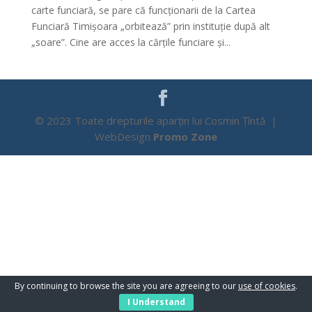
carte funciară, se pare că funcționarii de la Cartea
Funciară Timișoara „orbitează” prin instituție după alt
„soare”. Cine are acces la cărțile funciare și...
© 2023 Toate drepturile aparțin lui Cosmin Țîntă |
WebDesign
Promo Zone
By continuing to browse the site you are agreeing to our
use of cookies
.
I Understand