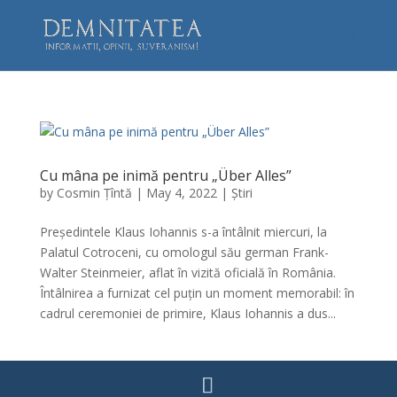
Cu mâna pe inimă pentru „Über Alles”
by
Cosmin Țîntă
|
May 4, 2022
|
Știri
Președintele Klaus Iohannis s-a întâlnit miercuri, la
Palatul Cotroceni, cu omologul său german Frank-
Walter Steinmeier, aflat în vizită oficială în România.
Întâlnirea a furnizat cel puțin un moment memorabil: în
cadrul ceremoniei de primire, Klaus Iohannis a dus...