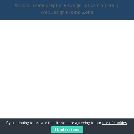
© 2023 Toate drepturile aparțin lui Cosmin Țîntă |
WebDesign
Promo Zone
By continuing to browse the site you are agreeing to our
use of cookies
.
I Understand