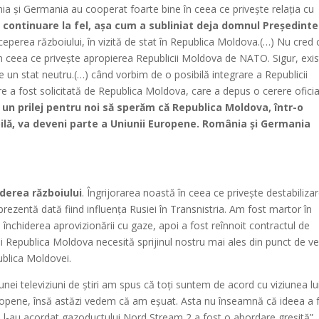
 și Germania au cooperat foarte bine în ceea ce privește relația cu
în continuare la fel, așa cum a subliniat deja domnul Președinte
nceperea războiului, în vizită de stat în Republica Moldova.(…) Nu cred 
în ceea ce privește apropierea Republicii Moldova de NATO. Sigur, exi
n stat neutru.(…) când vorbim de o posibilă integrare a Republicii
a fost solicitată de Republica Moldova, care a depus o cerere oficia
e
un prilej pentru noi să sperăm că Republica Moldova, într-o
ilă, va deveni parte a Uniunii Europene. România și Germania
derea războiului
. Îngrijorarea noastă în ceea ce privește destabiliza
rezentă dată fiind influența Rusiei în Transnistria. Am fost martor în
d închiderea aprovizionării cu gaze, apoi a fost reînnoit contractul de
 Și Republica Moldova necesită sprijinul nostru mai ales din punct de v
ublica Moldovei.
 unei televiziuni de știri am spus că toți suntem de acord cu viziunea lu
ropene, însă astăzi vedem că am eșuat. Asta nu înseamnă că ideea a 
are l-au acordat gazoductului Nord Stream 2 a fost o abordare greșită”,