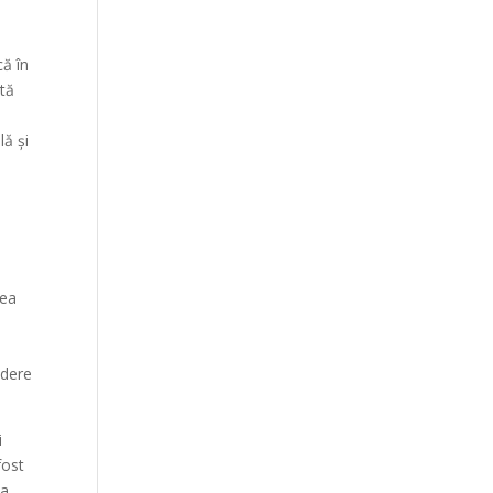
că în
stă
lă și
rea
edere
i
fost
 a