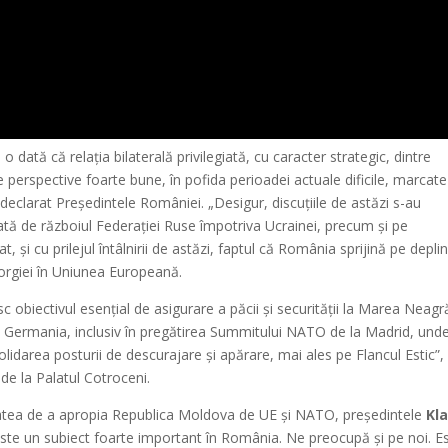
 dată că relația bilaterală privilegiată, cu caracter strategic, dintre
 perspective foarte bune, în pofida perioadei actuale dificile, marcat
 declarat Președintele României. „Desigur, discuțiile de astăzi s-au
ată de războiul Federației Ruse împotriva Ucrainei, precum și pe
 și cu prilejul întâlnirii de astăzi, faptul că România sprijină pe depli
eorgiei în Uniunea Europeană.
biectivul esențial de asigurare a păcii și securității la Marea Neagră
 Germania, inclusiv în pregătirea Summitului NATO de la Madrid, und
idarea posturii de descurajare și apărare, mai ales pe Flancul Estic”,
de la Palatul Cotroceni.
litatea de a apropia Republica Moldova de UE și NATO, președintele
Kl
te un subiect foarte important în România. Ne preocupă și pe noi. E