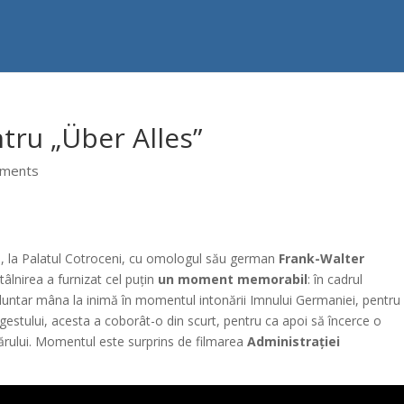
tru „Über Alles”
mments
ri, la Palatul Cotroceni, cu omologul său german
Frank-Walter
ntâlnirea a furnizat cel puțin
un moment memorabil
: în cadrul
oluntar mâna la inimă în momentul intonării Imnului Germaniei, pentru
 gestului, acesta a coborât-o din scurt, pentru ca apoi să încerce o
părului. Momentul este surprins de filmarea
Administrației