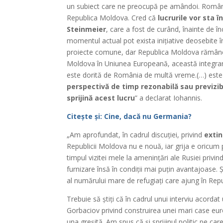
un subiect care ne preocupă pe amândoi. România
Republica Moldova. Cred că
lucrurile vor sta 
Steinmeier
, care a fost de curând, înainte de î
momentul actual pot exista inițiative deosebite 
proiecte comune, dar Republica Moldova rămâne u
Moldova în Uniunea Europeană, această integrare 
este dorită de România de multă vreme.(…) est
perspectivă de timp rezonabilă sau previzib
sprijină acest lucru
” a declarat Iohannis.
Citește și: Cine, dacă nu Germania?
„Am aprofundat, în cadrul discuției, privind
extin
Republicii Moldova nu e nouă, iar grija e oricum p
timpul vizitei mele la amenințări ale Rusiei privin
furnizare însă în condiții mai puțin avantajoase.
al numărului mare de refugiați care ajung în Rep
Trebuie să știți că în cadrul unui interviu acordat
Gorbaciov privind construirea unei mari case eu
una greșită. Am spus că și sprijinul politic pe c