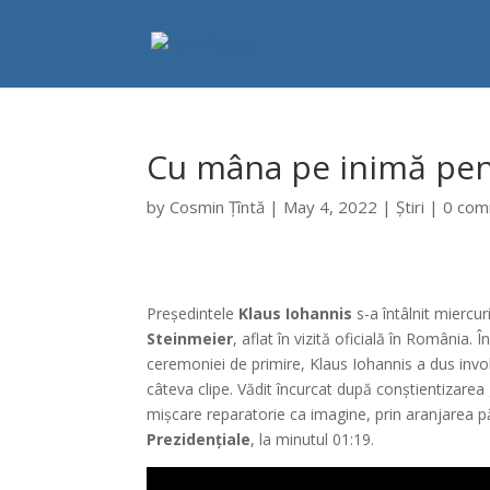
Cu mâna pe inimă pen
by
Cosmin Țîntă
|
May 4, 2022
|
Știri
|
0 co
Președintele
Klaus Iohannis
s-a întâlnit miercu
Steinmeier
, aflat în vizită oficială în România. Î
ceremoniei de primire, Klaus Iohannis a dus inv
câteva clipe. Vădit încurcat după conștientizarea
mișcare reparatorie ca imagine, prin aranjarea 
Prezidențiale
, la minutul 01:19.