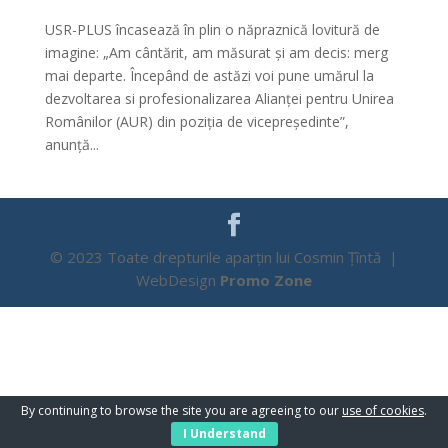
USR-PLUS încasează în plin o năpraznică lovitură de
imagine: „Am cântărit, am măsurat și am decis: merg
mai departe. Începând de astăzi voi pune umărul la
dezvoltarea si profesionalizarea Alianței pentru Unirea
Românilor (AUR) din poziția de vicepreședinte”,
anunță...
© 2023 Toate drepturile aparțin lui Cosmin Țîntă |
WebDesign
Promo Zone
By continuing to browse the site you are agreeing to our
use of cookies
.
I Understand