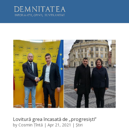
Lovitură grea încasată de „progresiști”
by
Cosmin Țîntă
|
Apr 21, 2021
|
Știri