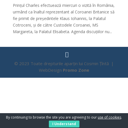
Prințul Charles efectuează miercuri o vizită în România,
urmând ca înaltul reprezentant al Coroanei Britanice să
fie primit de președintele Klaus Iohannis, la Palatul
Cotroceni, și de către Custodele Coroanei, MS
Margareta, la Palatul Elisabeta. Agenda discuțiilor nu...
© 2023 Toate drepturile aparțin lui Cosmin Țîntă |
WebDesign
Promo Zone
By continuing to browse the site you are agreeing to our
use of cookies
.
I Understand