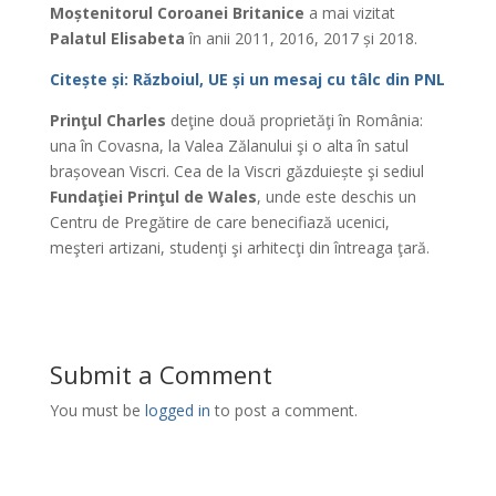
Moștenitorul Coroanei Britanice
a mai vizitat
Palatul Elisabeta
în anii 2011, 2016, 2017 și 2018.
Citește și: Războiul, UE și un mesaj cu tâlc din PNL
Prinţul Charles
deţine două proprietăţi în România:
una în Covasna, la Valea Zălanului şi o alta în satul
brașovean Viscri. Cea de la Viscri găzduiește şi sediul
Fundaţiei Prinţul de Wales
, unde este deschis un
Centru de Pregătire de care benecifiază ucenici,
meşteri artizani, studenţi şi arhitecţi din întreaga ţară.
Submit a Comment
You must be
logged in
to post a comment.