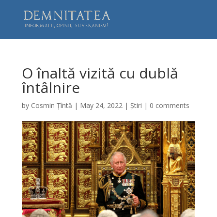
O înaltă vizită cu dublă
întâlnire
by
Cosmin Țîntă
|
May 24, 2022
|
Știri
|
0 comments