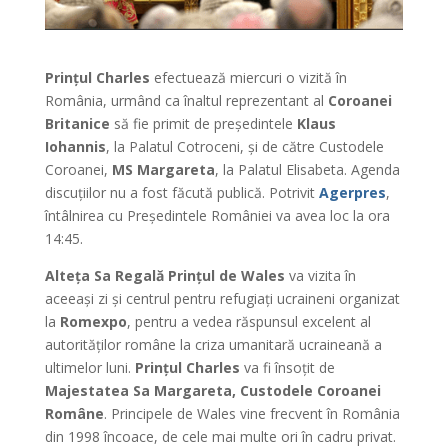
Prințul Charles
efectuează miercuri o vizită în
România, urmând ca înaltul reprezentant al
Coroanei
Britanice
să fie primit de președintele
Klaus
Iohannis
, la Palatul Cotroceni, și de către Custodele
Coroanei,
MS Margareta
, la Palatul Elisabeta.
Agenda
discuțiilor nu a fost făcută publică. Potrivit
Agerpres
,
întâlnirea cu Președintele României va avea loc la ora
14:45.
Alteța Sa Regală Prințul de Wales
va vizita în
aceeași zi și centrul pentru refugiați ucraineni organizat
la
Romexpo
, pentru a vedea răspunsul excelent al
autorităților române la criza umanitară ucraineană a
ultimelor luni.
Prințul Charles
va fi însoțit de
Majestatea Sa Margareta, Custodele Coroanei
Române
. Principele de Wales vine frecvent în România
din 1998 încoace, de cele mai multe ori în cadru privat.