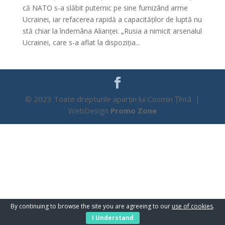
că NATO s-a slăbit puternic pe sine furnizând arme
Ucrainei, iar refacerea rapidă a capacităților de luptă nu
stă chiar la îndemâna Alianței. „Rusia a nimicit arsenalul
Ucrainei, care s-a aflat la dispoziția...
© 2023 Toate drepturile aparțin lui Cosmin Țîntă |
WebDesign
Promo Zone
By continuing to browse the site you are agreeing to our
use of cookies
.
I Understand