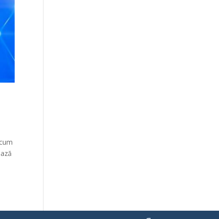
recum
ează