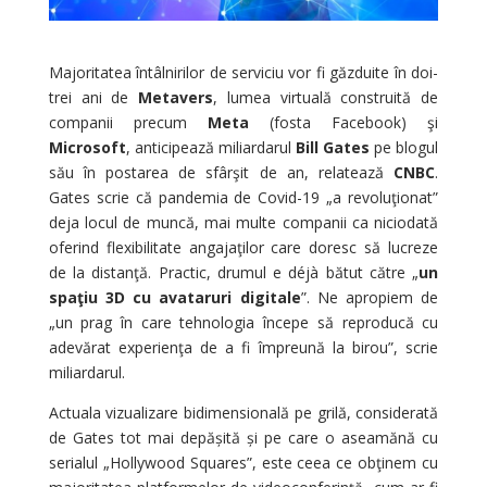
Majoritatea întâlnirilor de serviciu vor fi găzduite în doi-
trei ani de
Metavers
, lumea virtuală construită de
companii precum
Meta
(fosta Facebook) şi
Microsoft
, anticipează miliardarul
Bill Gates
pe blogul
său în postarea de sfârşit de an, relatează
CNBC
.
Gates scrie că pandemia de Covid-19 „a revoluţionat”
deja locul de muncă, mai multe companii ca niciodată
oferind flexibilitate angajaţilor care doresc să lucreze
de la distanţă. Practic, drumul e déjà bătut către „
un
spaţiu 3D cu avataruri digitale
”. Ne apropiem de
„un prag în care tehnologia începe să reproducă cu
adevărat experienţa de a fi împreună la birou”, scrie
miliardarul.
Actuala vizualizare bidimensională pe grilă, considerată
de Gates tot mai depășită și pe care o aseamănă cu
serialul „Hollywood Squares”, este ceea ce obţinem cu