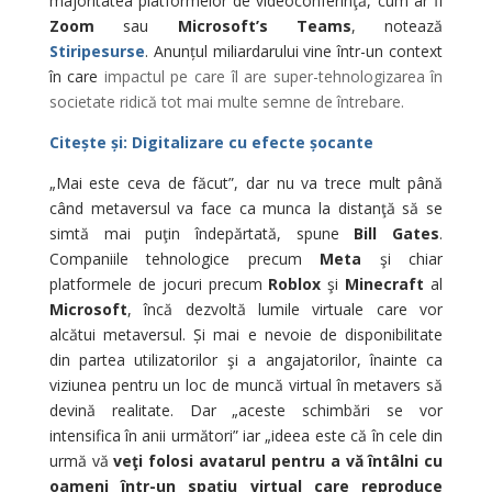
majoritatea platformelor de videoconferinţă, cum ar fi
Zoom
sau
Microsoft’s Teams
, notează
Stiripesurse
. Anunțul miliardarului vine într-un context
în care
impactul pe care îl are super-tehnologizarea în
societate
ridică tot mai multe semne de întrebare.
Citește și: Digitalizare cu efecte șocante
„Mai este ceva de făcut”, dar nu va trece mult până
când metaversul va face ca munca la distanţă să se
simtă mai puţin îndepărtată, spune
Bill Gates
.
Companiile tehnologice precum
Meta
şi chiar
platformele de jocuri precum
Roblox
şi
Minecraft
al
Microsoft
, încă dezvoltă lumile virtuale care vor
alcătui metaversul. Și mai e nevoie de disponibilitate
din partea utilizatorilor şi a angajatorilor, înainte ca
viziunea pentru un loc de muncă virtual în metavers să
devină realitate. Dar „aceste schimbări se vor
intensifica în anii următori” iar „ideea este că în cele din
urmă vă
veţi folosi avatarul pentru a vă întâlni cu
oameni într-un spaţiu virtual care reproduce