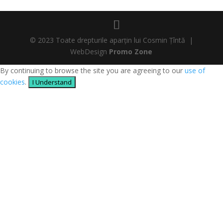
© 2023 Toate drepturile aparțin lui Cosmin Țîntă |
WebDesign
Promo Zone
By continuing to browse the site you are agreeing to our
use of
cookies
.
I Understand