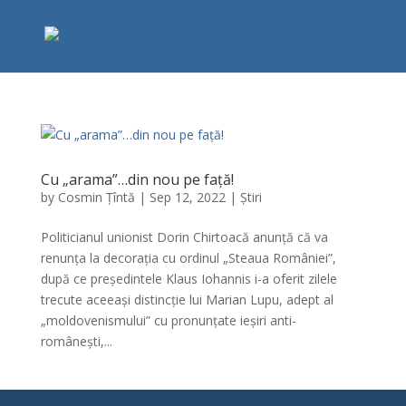
Cu „arama”…din nou pe față!
by
Cosmin Țîntă
|
Sep 12, 2022
|
Știri
Politicianul unionist Dorin Chirtoacă anunță că va
renunța la decorația cu ordinul „Steaua României”,
după ce președintele Klaus Iohannis i-a oferit zilele
trecute aceeași distincție lui Marian Lupu, adept al
„moldovenismului” cu pronunțate ieșiri anti-
românești,...