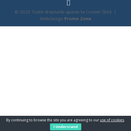
© 2023 Toate drepturile aparțin lui Cosmin Țîntă |
WebDesign
Promo Zone
By continuing to browse the site you are agreeing to our
use of cookies
.
I Understand