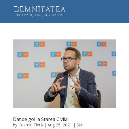
Dat de gol la Starea Civilă!
by
Cosmin Țîntă
|
Aug 25, 2021
|
Știri