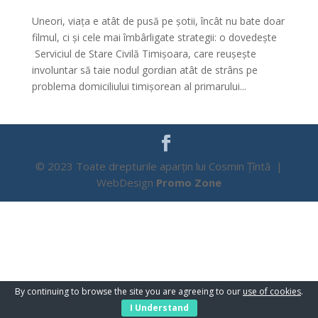
Uneori, viața e atât de pusă pe șotii, încât nu bate doar
filmul, ci și cele mai îmbârligate strategii: o dovedește
Serviciul de Stare Civilă Timișoara, care reușește
involuntar să taie nodul gordian atât de strâns pe
problema domiciliului timișorean al primarului...
© 2023 Toate drepturile aparțin lui Cosmin Țîntă |
WebDesign
Promo Zone
By continuing to browse the site you are agreeing to our
use of cookies
.
I Understand