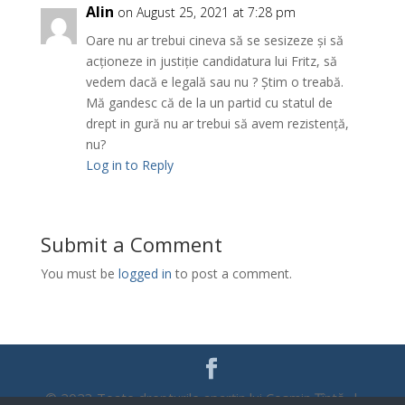
Alin
on August 25, 2021 at 7:28 pm
Oare nu ar trebui cineva să se sesizeze și să
acționeze in justiție candidatura lui Fritz, să
vedem dacă e legală sau nu ? Știm o treabă.
Mă gandesc că de la un partid cu statul de
drept in gură nu ar trebui să avem rezistență,
nu?
Log in to Reply
Submit a Comment
You must be
logged in
to post a comment.
© 2023 Toate drepturile aparțin lui Cosmin Țîntă |