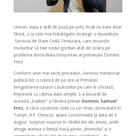
Uneori, viața e atât de pusă pe șotii, încât nu bate doar
filmul, ci și cele mai îmbârligate strategii: o dovedește
Serviciul de Stare Civilă Timișoara, care reușește
involuntar să taie nodul gordian atât de strâns pe
problema domiciliului timișorean al primarului Dominic
Fritz!
Conform unei mai vechi proceduri, Serviciul menționat
publică într-o rubrică de pe site-ul Primăriei
înregistrarea tuturor căsătoriilor pe care le oficiază,
împreună cu câteva date simple. S-a bucurat de
această „tradiție” și tânărul primar
Dominic Samuel
Fritz
, a cărui căsătorie civilă cu Lin Yiran, domiciliată în
Tianjin, R.P. Chineză, apare consemnată la data de 5
august. Surprize-surprize în rândul doi din anunț, unde
atrage atenția o liniuță trasă peste „domiciliu” și o
completare efectuată deasupra: „rezidența”… în