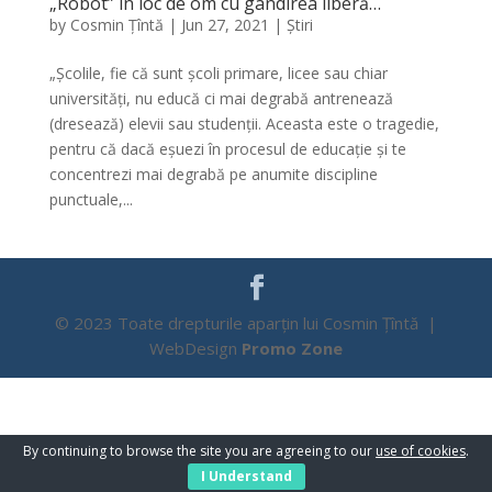
„Robot” în loc de om cu gândirea liberă…
by
Cosmin Țîntă
|
Jun 27, 2021
|
Știri
„Școlile, fie că sunt școli primare, licee sau chiar
universități, nu educă ci mai degrabă antrenează
(dresează) elevii sau studenții. Aceasta este o tragedie,
pentru că dacă eșuezi în procesul de educație și te
concentrezi mai degrabă pe anumite discipline
punctuale,...
© 2023 Toate drepturile aparțin lui Cosmin Țîntă |
WebDesign
Promo Zone
By continuing to browse the site you are agreeing to our
use of cookies
.
I Understand