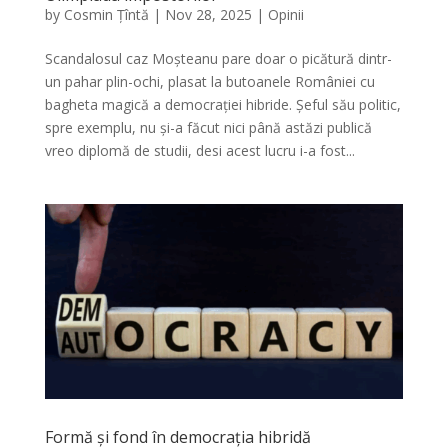
by
Cosmin Țîntă
|
Nov 28, 2025
|
Opinii
Scandalosul caz Moșteanu pare doar o picătură dintr-
un pahar plin-ochi, plasat la butoanele României cu
bagheta magică a democrației hibride. Șeful său politic,
spre exemplu, nu și-a făcut nici până astăzi publică
vreo diplomă de studii, desi acest lucru i-a fost...
Formă și fond în democrația hibridă