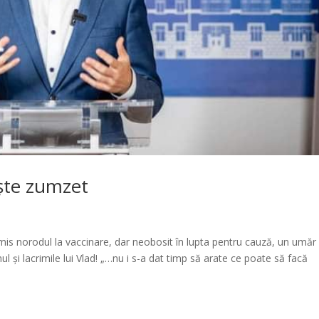
ște zumzet
mis norodul la vaccinare, dar neobosit în lupta pentru cauză, un umăr 
l și lacrimile lui Vlad! „…nu i s-a dat timp să arate ce poate să facă