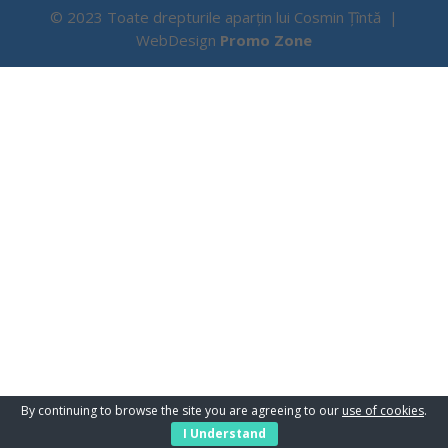
© 2023 Toate drepturile aparțin lui Cosmin Țîntă |
WebDesign
Promo Zone
By continuing to browse the site you are agreeing to our
use of cookies
.
I Understand