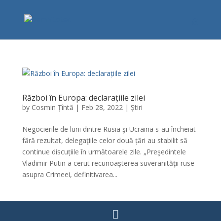
Război în Europa: declarațiile zilei
by
Cosmin Țîntă
|
Feb 28, 2022
|
Știri
Negocierile de luni dintre Rusia şi Ucraina s-au încheiat
fără rezultat, delegaţiile celor două țări au stabilit să
continue discuțiile în următoarele zile. „Preşedintele
Vladimir Putin a cerut recunoaşterea suveranităţii ruse
asupra Crimeei, definitivarea...