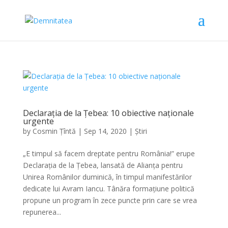
Declarația de la Țebea: 10 obiective naționale
urgente
by
Cosmin Țîntă
|
Sep 14, 2020
|
Știri
„E timpul să facem dreptate pentru România!” erupe
Declarația de la Țebea, lansată de Alianța pentru
Unirea Românilor duminică, în timpul manifestărilor
dedicate lui Avram Iancu. Tânăra formațiune politică
propune un program în zece puncte prin care se vrea
repunerea...