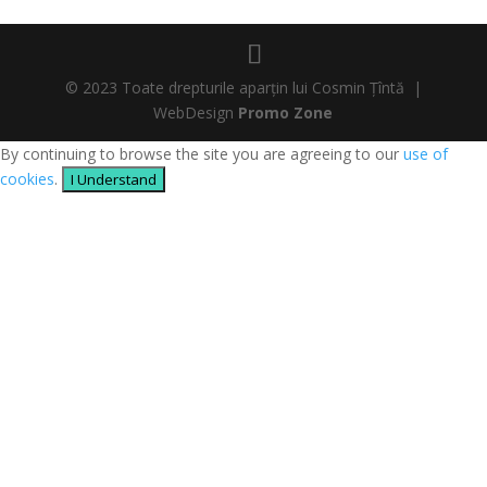
© 2023 Toate drepturile aparțin lui Cosmin Țîntă |
WebDesign
Promo Zone
By continuing to browse the site you are agreeing to our
use of
cookies
.
I Understand