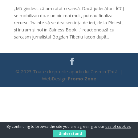
„Mă gîndesc că am ratat o șansă. Dacă judecătorii ÎCCJ
se mobilizau doar un pic mai mult, puteau finaliza
recursul înainte să se dea sentința de ieri, de la Ploiești,
și intram și noi în Guiness Book…” reacționează cu
sarcasm jurnalistul Bogdan Tiberiu Iacob după...
© 2023 Toate drepturile aparțin lui Cosmin Țîntă |
WebDesign
Promo Zone
By continuing to browse the site you are agreeing to our
use of cookies
.
I Understand